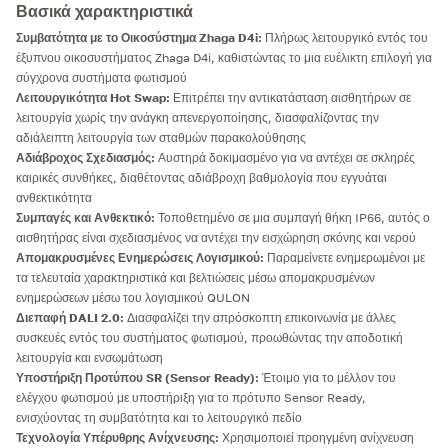
Βασικά χαρακτηριστικά
Συμβατότητα με το Οικοσύστημα Zhaga D4i:
Πλήρως λειτουργικό εντός του
έξυπνου οικοσυστήματος Zhaga D4i, καθιστώντας το μια ευέλικτη επιλογή για
σύγχρονα συστήματα φωτισμού
Λειτουργικότητα Hot Swap:
Επιτρέπει την αντικατάσταση αισθητήρων σε
λειτουργία χωρίς την ανάγκη απενεργοποίησης, διασφαλίζοντας την
αδιάλειπτη λειτουργία των σταθμών παρακολούθησης
Αδιάβροχος Σχεδιασμός:
Αυστηρά δοκιμασμένο για να αντέχει σε σκληρές
καιρικές συνθήκες, διαθέτοντας αδιάβροχη βαθμολογία που εγγυάται
ανθεκτικότητα
Συμπαγές και Ανθεκτικό:
Τοποθετημένο σε μια συμπαγή θήκη IP66, αυτός ο
αισθητήρας είναι σχεδιασμένος να αντέχει την εισχώρηση σκόνης και νερού
Απομακρυσμένες Ενημερώσεις Λογισμικού:
Παραμείνετε ενημερωμένοι με
τα τελευταία χαρακτηριστικά και βελτιώσεις μέσω απομακρυσμένων
ενημερώσεων μέσω του λογισμικού QULON
Διεπαφή DALI 2.0:
Διασφαλίζει την απρόσκοπτη επικοινωνία με άλλες
συσκευές εντός του συστήματος φωτισμού, προωθώντας την αποδοτική
λειτουργία και ενσωμάτωση
Υποστήριξη Προτύπου SR (Sensor Ready):
Έτοιμο για το μέλλον του
ελέγχου φωτισμού με υποστήριξη για το πρότυπο Sensor Ready,
ενισχύοντας τη συμβατότητα και το λειτουργικό πεδίο
Τεχνολογία Υπέρυθρης Ανίχνευσης:
Χρησιμοποιεί προηγμένη ανίχνευση