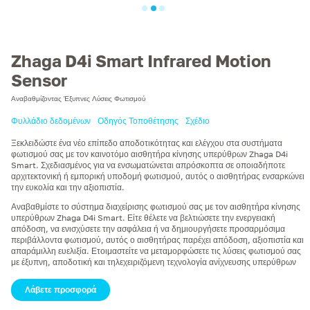
Zhaga D4i Smart Infrared Motion
Sensor
Αναβαθμίζοντας Έξυπνες Λύσεις Φωτισμού
Φυλλάδιο δεδομένων
Οδηγός Τοποθέτησης
Σχέδιο
Ξεκλειδώστε ένα νέο επίπεδο αποδοτικότητας και ελέγχου στα συστήματα
φωτισμού σας με τον καινοτόμο αισθητήρα κίνησης υπερύθρων Zhaga D4i
Smart. Σχεδιασμένος για να ενσωματώνεται απρόσκοπτα σε οποιαδήποτε
αρχιτεκτονική ή εμπορική υποδομή φωτισμού, αυτός ο αισθητήρας ενσαρκώνει
την ευκολία και την αξιοπιστία.
Αναβαθμίστε το σύστημα διαχείρισης φωτισμού σας με τον αισθητήρα κίνησης
υπερύθρων Zhaga D4i Smart. Είτε θέλετε να βελτιώσετε την ενεργειακή
απόδοση, να ενισχύσετε την ασφάλεια ή να δημιουργήσετε προσαρμόσιμα
περιβάλλοντα φωτισμού, αυτός ο αισθητήρας παρέχει απόδοση, αξιοπιστία και
απαράμιλλη ευελιξία. Ετοιμαστείτε να μεταμορφώσετε τις λύσεις φωτισμού σας
με έξυπνη, αποδοτική και τηλεχειριζόμενη τεχνολογία ανίχνευσης υπερύθρων
Λάβετε προσφορά