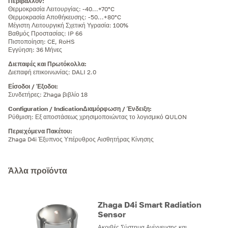
Περιβάλλον
:
Θερμοκρασία Λειτουργίας: -40...+70°C
Θερμοκρασία Αποθήκευσης: -50...+80°C
Μέγιστη Λειτουργική Σχετική Υγρασία: 100%
Βαθμός Προστασίας: IP 66
Πιστοποίηση: CE, RoHS
Εγγύηση: 36 Μήνες
Διεπαφές και Πρωτόκολλα
:
Διεπαφή επικοινωνίας: DALI 2.0
Είσοδοι / Έξοδοι
:
Συνδετήρες: Zhaga βιβλίο 18
Configuration / IndicationΔιαμόρφωση / Ένδειξη
:
Ρύθμιση: Εξ αποστάσεως χρησιμοποιώντας το λογισμικό QULON
Περιεχόμενα Πακέτου
:
Zhaga D4i Έξυπνος Υπέρυθρος Αισθητήρας Κίνησης
Άλλα προϊόντα
Zhaga D4i Smart Radiation
Sensor
Ακριβές Σύστημα Ανίχνευσης και