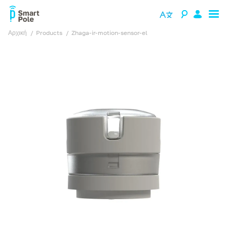
Αρχική
products
zhaga-ir-motion-sensor-el