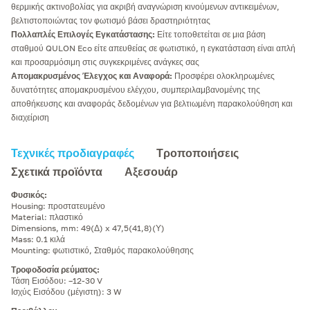
θερμικής ακτινοβολίας για ακριβή αναγνώριση κινούμενων αντικειμένων,
βελτιστοποιώντας τον φωτισμό βάσει δραστηριότητας
Πολλαπλές Επιλογές Εγκατάστασης:
Είτε τοποθετείται σε μια βάση
σταθμού QULON Eco είτε απευθείας σε φωτιστικό, η εγκατάσταση είναι απλή
και προσαρμόσιμη στις συγκεκριμένες ανάγκες σας
Απομακρυσμένος Έλεγχος και Αναφορά:
Προσφέρει ολοκληρωμένες
δυνατότητες απομακρυσμένου ελέγχου, συμπεριλαμβανομένης της
αποθήκευσης και αναφοράς δεδομένων για βελτιωμένη παρακολούθηση και
διαχείριση
Τεχνικές προδιαγραφές
Τροποποιήσεις
Σχετικά προϊόντα
Αξεσουάρ
Φυσικός
:
Housing: προστατευμένο
Material: πλαστικό
Dimensions, mm: 49(Δ) x 47,5(41,8)(Υ)
Mass: 0.1 κιλά
Mounting: φωτιστικό, Σταθμός παρακολούθησης
Τροφοδοσία ρεύματος
:
Τάση Εισόδου: –12-30 V
Ισχύς Εισόδου (μέγιστη): 3 W