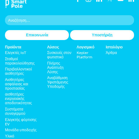
Επικοινωνία
Υποστήριξη
Προϊόντα
Λύσεις
Λογισμικό
Ιστολόγιο
Ελεγκτές IoT
Συσκευές στον
Kepler
Άρθρα
φωτιστικό
Platform
Σταθμοί
παρακολούθησης
Πλήρης
Ανάπτυξη
Περιβαλλοντικοί
Λύσης
αισθητήρες
Αναβάθμιση
Αισθητήρες
Υφιστάμενης
ασφάλειας και
Υποδομής
προστασίας
αισθητήρες
ενεργειακής
αποδοτικότητας
Συστήματα
συναγερμού
Ελεγκτής φόρτισης
EV
Μονάδα υποδοχής
Υλικό