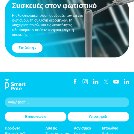
Συσκευές στον φωτιστικό
Η ολοκληρωμένη λύση συνδυάζει τον έλεγχο
φωτισμού, τη συλλογή δεδομένων, τη
διαχείριση πριζών και τις δυνατότητες
ειδοποιήσεων σε έναν κεντρικό ελεγκτή
συσκευής
Στη λύση
Επικοινωνία
Υποστήριξη
Προϊόντα
Λύσεις
Λογισμικό
Ιστολόγιο
Ελεγκτές IoT
Συσκευές στον
Kepler
Άρθρα