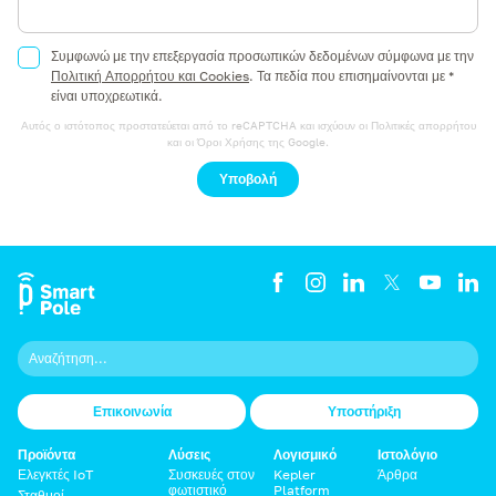
Συμφωνώ με την επεξεργασία προσωπικών δεδομένων σύμφωνα με την
Πολιτική Απορρήτου και Cookies
.
Τα πεδία που επισημαίνονται με *
είναι υποχρεωτικά.
Αυτός ο ιστότοπος προστατεύεται από το reCAPTCHA και ισχύουν οι
Πολιτικές απορρήτου
και οι
Όροι Χρήσης
της Google.
Υποβολή
Επικοινωνία
Υποστήριξη
Προϊόντα
Λύσεις
Λογισμικό
Ιστολόγιο
Ελεγκτές IoT
Συσκευές στον
Kepler
Άρθρα
φωτιστικό
Platform
Σταθμοί