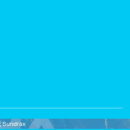
ος Sundrax