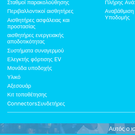
Σταθμοί παρακολούθησης
Πλήρης Ανά
Περιβαλλοντικοί αισθητήρες
Αναβάθμιση
Υποδομής
Αισθητήρες ασφάλειας και
προστασίας
αισθητήρες ενεργειακής
αποδοτικότητας
Συστήματα συναγερμού
Ελεγκτής φόρτισης EV
Μονάδα υποδοχής
Υλικό
Αξεσουάρ
Κιτ τοποθέτησης
ConnectorsΣυνδετήρες
Αυτός ο ι