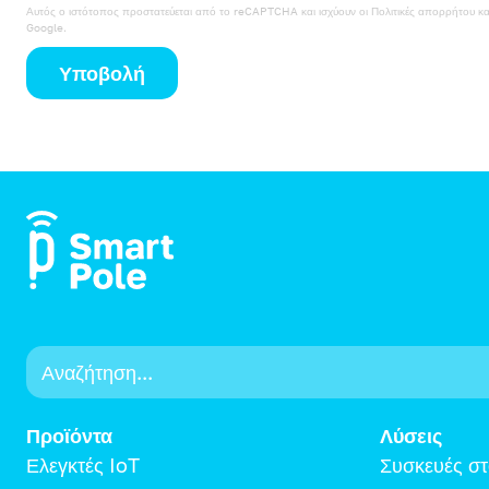
Αυτός ο ιστότοπος προστατεύεται από το reCAPTCHA και ισχύουν οι
Πολιτικές απορρήτου
κα
Google.
Υποβολή
Προϊόντα
Λύσεις
Ελεγκτές IoT
Συσκευές στ