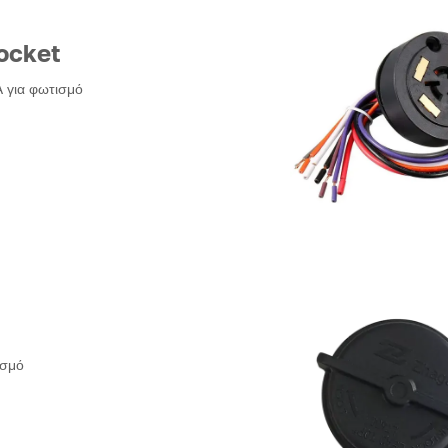
ocket
 για φωτισμό
ισμό