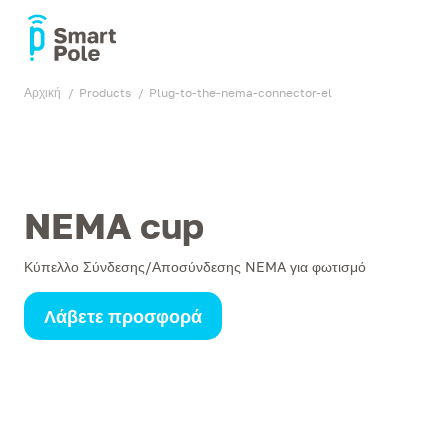
Αρχική
products
plug-to-the-nema-connector-el
NEMA cup
Κύπελλο Σύνδεσης/Αποσύνδεσης NEMA για φωτισμό
Λάβετε προσφορά