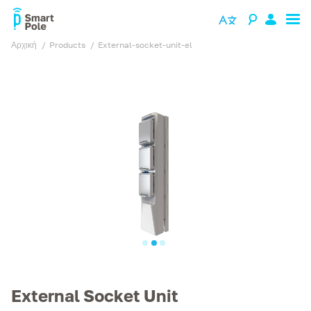
Αρχική
products
external-socket-unit-el
External Socket Unit