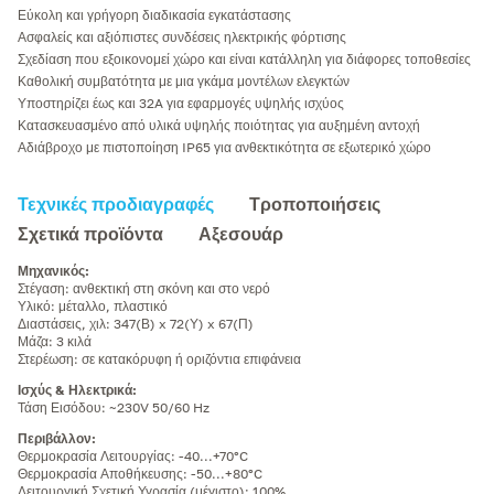
διεπαφή φόρτισης, σχέδιο που εξοικονομεί χώρο για ποικίλες ρυθμίσεις και
Εύκολη και γρήγορη διαδικασία εγκατάστασης
ευρεία συμβατότητα με μια σειρά μοντέλων ελεγκτή
Ασφαλείς και αξιόπιστες συνδέσεις ηλεκτρικής φόρτισης
Σχεδίαση που εξοικονομεί χώρο και είναι κατάλληλη για διάφορες τοποθεσίες
Καθολική συμβατότητα με μια γκάμα μοντέλων ελεγκτών
Υποστηρίζει έως και 32A για εφαρμογές υψηλής ισχύος
Κατασκευασμένο από υλικά υψηλής ποιότητας για αυξημένη αντοχή
Αδιάβροχο με πιστοποίηση IP65 για ανθεκτικότητα σε εξωτερικό χώρο
Τεχνικές προδιαγραφές
Τροποποιήσεις
Σχετικά προϊόντα
Αξεσουάρ
Μηχανικός
:
Στέγαση: ανθεκτική στη σκόνη και στο νερό
Υλικό: μέταλλο, πλαστικό
Διαστάσεις, χιλ: 347(Β) x 72(Υ) x 67(Π)
Μάζα: 3 κιλά
Στερέωση: σε κατακόρυφη ή οριζόντια επιφάνεια
Ισχύς & Ηλεκτρικά
:
Τάση Εισόδου: ~230V 50/60 Hz
Περιβάλλον
:
Θερμοκρασία Λειτουργίας: -40...+70°C
Θερμοκρασία Αποθήκευσης: -50...+80°C
Λειτουργική Σχετική Υγρασία (μέγιστο): 100%