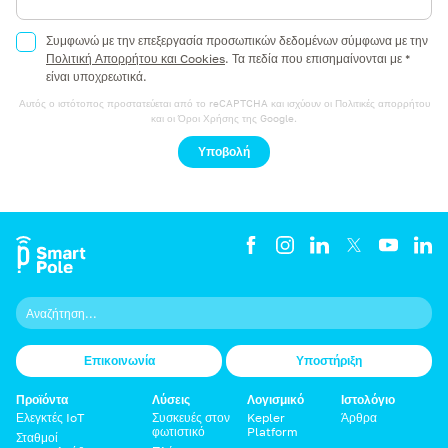
Συμφωνώ με την επεξεργασία προσωπικών δεδομένων σύμφωνα με την
Πολιτική Απορρήτου και Cookies
.
Τα πεδία που επισημαίνονται με *
είναι υποχρεωτικά.
Αυτός ο ιστότοπος προστατεύεται από το reCAPTCHA και ισχύουν οι
Πολιτικές απορρήτου
και οι
Όροι Χρήσης
της Google.
Υποβολή
Επικοινωνία
Υποστήριξη
Προϊόντα
Λύσεις
Λογισμικό
Ιστολόγιο
Ελεγκτές IoT
Συσκευές στον
Kepler
Άρθρα
φωτιστικό
Platform
Σταθμοί