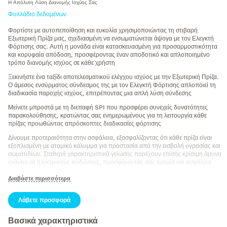
Η Απόλυτη Λύση Διανομής Ισχύος Σας
Φυλλάδιο δεδομένων
Φορτίστε με αυτοπεποίθηση και ευκολία χρησιμοποιώντας τη στιβαρή
Εξωτερική Πρίζα μας, σχεδιασμένη να ενσωματώνεται άψογα με τον Ελεγκτή
Φόρτισης σας. Αυτή η μονάδα είναι κατασκευασμένη για προσαρμοστικότητα
και κορυφαία απόδοση, προσφέροντας έναν αποδοτικό και απλοποιημένο
τρόπο διανομής ισχύος σε κάθε χρήστη
Ξεκινήστε ένα ταξίδι αποτελεσματικού ελέγχου ισχύος με την Εξωτερική Πρίζα.
Ο άμεσος ενσύρματος σύνδεσμος της με τον Ελεγκτή Φόρτισης απλοποιεί τη
διαδικασία παροχής ισχύος, επιτρέποντας μια απλή λύση σύνδεσης
Μείνετε μπροστά με τη διεπαφή SPI που προσφέρει συνεχείς δυνατότητες
παρακολούθησης, κρατώντας σας ενημερωμένους για τη λειτουργία κάθε
πρίζας προωθώντας απρόσκοπτες διαδικασίες φόρτισης
Δίνουμε προτεραιότητα στην ασφάλεια, εξασφαλίζοντας ότι κάθε πρίζα είναι
εξοπλισμένη με ατομικό κάλυμμα για προστασία από την εισβολή υγρασίας και
σωματιδίων. Σταθερά χαρακτηριστικά γείωσης παρέχουν επίσης κρίσιμη άμυνα
ενάντια σε ηλεκτρικούς κινδύνους, προσφέροντάς σας ηρεμία και ασφάλεια
Η εγκατάσταση είναι εύκολη σε οποιαδήποτε υποστηρικτική δομή ή επιφάνεια,
Διαβάστε περισσότερα
είτε είναι τοποθετημένη κατακόρυφα είτε τοποθετημένη οριζόντια. Η Εξωτερική
Πρίζα μας είναι σχεδιασμένη για εύκολη ενσωμάτωση με τον Ελεγκτή Φόρτισης
Λάβετε προσφορά
σας, εξαλείφοντας τις εγκαταστάσεις πολυπλοκότητας
Ανακαλύψτε τα εκτεταμένα πλεονεκτήματα που προσφέρει η Εξωτερική Πρίζα
Βασικά χαρακτηριστικά
μας, όπως απλές συνδέσεις με ελεγκτές, αξιόπιστη και ασφαλή ηλεκτρική