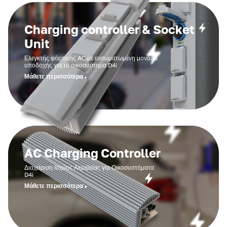
Charging controller & Socket
Unit
Ελεγκτής φόρτισης AC με ενσωματωμένη μονάδα
υποδοχής για το οικοσύστημα D4i
Μάθετε περισσότερα
AC Charging Controller
Διαχείριση Ισχύος Ακριβείας για Οικοσυστήματα
D4i
Μάθετε περισσότερα