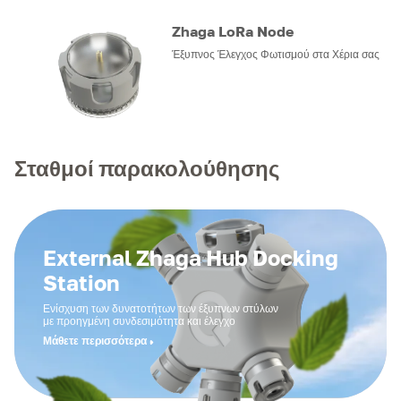
Zhaga LoRa Node
Έξυπνος Έλεγχος Φωτισμού στα Χέρια σας
Σταθμοί παρακολούθησης
External Zhaga Hub Docking
Station
Ενίσχυση των δυνατοτήτων των έξυπνων στύλων
με προηγμένη συνδεσιμότητα και έλεγχο
Μάθετε περισσότερα