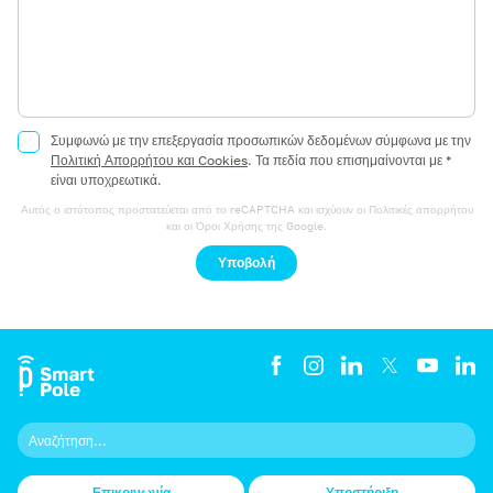
Συμφωνώ με την επεξεργασία προσωπικών δεδομένων σύμφωνα με την
Πολιτική Απορρήτου και Cookies
.
Τα πεδία που επισημαίνονται με *
είναι υποχρεωτικά.
Αυτός ο ιστότοπος προστατεύεται από το reCAPTCHA και ισχύουν οι
Πολιτικές απορρήτου
και οι
Όροι Χρήσης
της Google.
Υποβολή
Επικοινωνία
Υποστήριξη